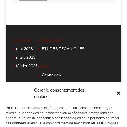
Archives
Catégories
mai 2023
ETUDES TECHNIQUES
mars 2023
février 2023
Méta
Connexion
Flux des publications
Gérer le consentement des
Flux des commentaires
cookies
Site de WordPress-FR
Pour offrir les meilleures expériences, nous utilisons des technologies
telles que les cookies pour stocker et/ou accéder aux informations des
appareils. Le fait de consentir à ces technologies nous permettra de traiter
des données telles que le comportement de navigation ou les ID uniques